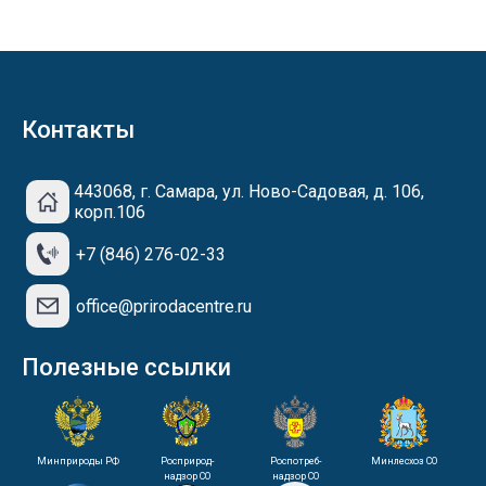
Контакты
443068, г. Самара, ул. Ново-Садовая, д. 106,
корп.106
+7 (846) 276-02-33
office@prirodacentre.ru
Полезные ссылки
Минприроды РФ
Росприрод-
Роспотреб-
Минлесхоз СО
надзор СО
надзор СО