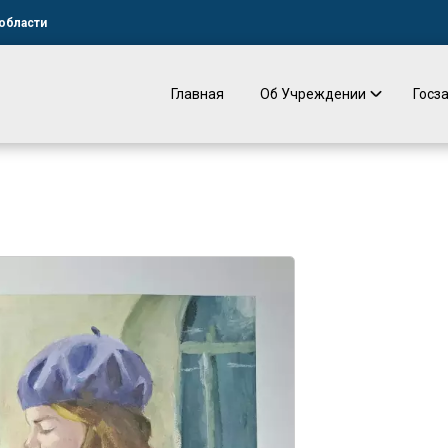
области
Главная
Об Учреждении
Госз