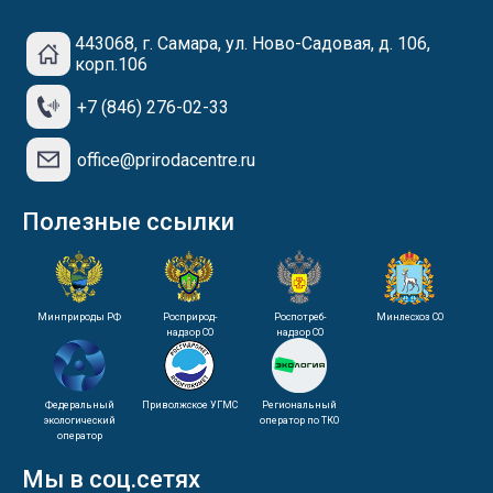
443068, г. Самара, ул. Ново-Садовая, д. 106,
корп.106
+7 (846) 276-02-33
office@prirodacentre.ru
Полезные ссылки
Минприроды РФ
Росприрод-
Роспотреб-
Минлесхоз СО
надзор СО
надзор СО
Федеральный
Приволжское УГМС
Региональный
экологический
оператор по ТКО
оператор
Мы в соц.сетях