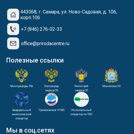
443068, г. Самара, ул. Ново-Садовая, д. 106,
корп.106
+7 (846) 276-02-33
office@prirodacentre.ru
Полезные ссылки
Минприроды РФ
Росприрод-
Роспотреб-
Минлесхоз СО
надзор СО
надзор СО
Федеральный
Приволжское УГМС
Региональный
экологический
оператор по ТКО
оператор
Мы в соц.сетях