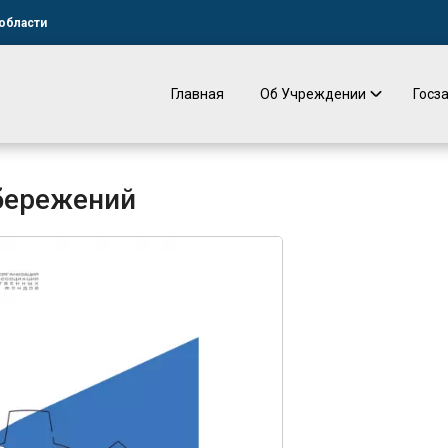
области
Главная
Об Учреждении
Госз
бережений