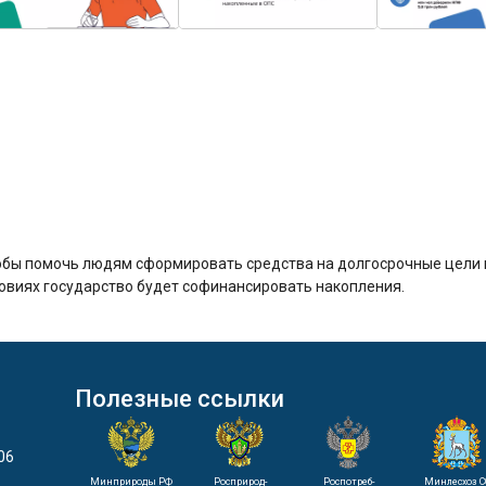
бы помочь людям сформировать средства на долгосрочные цели ил
словиях государство будет софинансировать накопления.
Полезные ссылки
06
Минприроды РФ
Росприрод-
Роспотреб-
Минлесхоз С