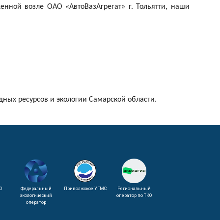
енной возле ОАО «АвтоВазАгрегат» г. Тольятти, наши
дных ресурсов и экологии Самарской области.
О
Федеральный
Приволжское УГМС
Региональный
экологический
оператор по ТКО
оператор