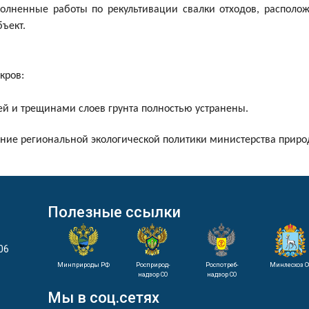
олненные работы по рекультивации свалки отходов, располож
ъект.
кров:
ией и трещинами слоев грунта полностью устранены.
ение региональной экологической политики министерства приро
Полезные ссылки
06
Минприроды РФ
Росприрод-
Роспотреб-
Минлесхоз С
надзор СО
надзор СО
Мы в соц.сетях