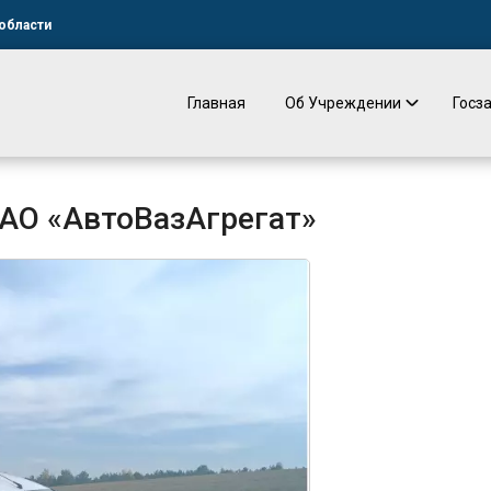
области
Главная
Об Учреждении
Госз
ОАО «АвтоВазАгрегат»