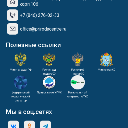
корп.106
+7 (846) 276-02-33
office@prirodacentre.ru
Полезные ссылки
Минприроды РФ
Росприрод-
Роспотреб-
Минлесхоз СО
надзор СО
надзор СО
Федеральный
Приволжское УГМС
Региональный
экологический
оператор по ТКО
оператор
Мы в соц.сетях