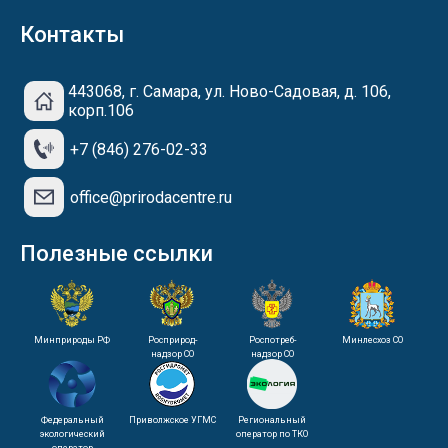
Контакты
443068, г. Самара, ул. Ново-Садовая, д. 106,
корп.106
+7 (846) 276-02-33
office@prirodacentre.ru
Полезные ссылки
Минприроды РФ
Росприрод-
Роспотреб-
Минлесхоз СО
надзор СО
надзор СО
Федеральный
Приволжское УГМС
Региональный
экологический
оператор по ТКО